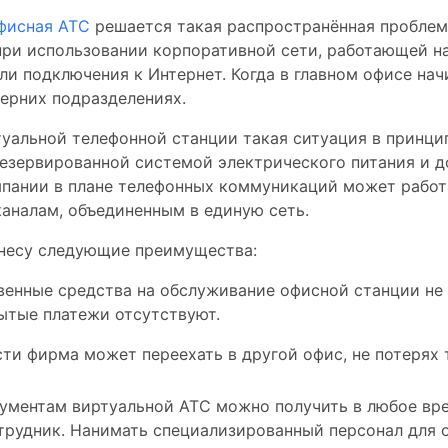
фисная АТС
решается такая распространённая проблема
при использовании корпоративной сети, работающей на
ли подключения к Интернет. Когда в главном офисе на
черних подразделениях.
уальной телефонной станции такая ситуация в принци
езервированной системой электрического питания и 
мпании в плане телефонных коммуникаций может работ
аналам, объединенным в единую сеть.
знесу следующие преимущества:
енные средства на обслуживание офисной станции не н
ытые платежи отсутствуют.
ти фирма может переехать в другой офис, не потерях
ументам виртуальной АТС можно получить в любое врем
трудник. Нанимать специализированный персонал для о