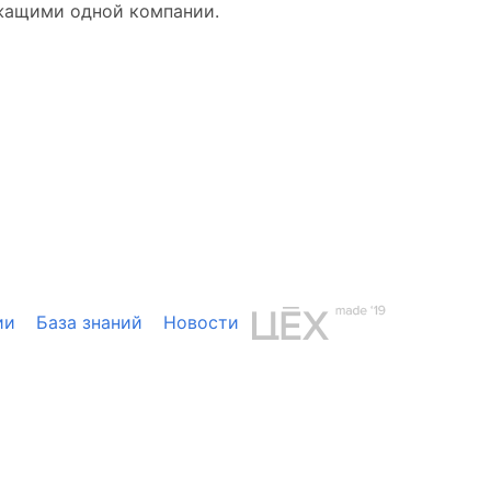
жащими одной компании.
ии
База знаний
Новости