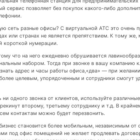
альная телефонная станция для предпринимательских
ый сервис позволяет без покупок какого-либо дополни
лефонии.
ю сеть разные офисы? С виртуальной АТС это очень 
ах или странах не является препятствием. К тому же, 
й короткой нумерации.
отому что на него ежедневно обрушивается лавинообра
ональным набором. Тогда при звонке в вашу компанию 
знать адрес и часы работы офиса,«два» — при желании
т более целевым, упорядоченным и сотрудники смогут
ь ни одного звонка от клиентов, используйте различны
рекинут второму, третьему сотруднику и т.д. В крайне
всем контактам можно будет перезвонить.
изнес становится более мобильным, независимым от об
ами под офис помещений не желает продлевать догово