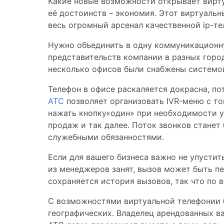
Какие новые возможности открывает вирту
её достоинств – экономия. Этот виртуальн
весь огромный арсенал качественной ip-те
Нужно объединить в одну коммуникационну
представительств компании в разных город
несколько офисов были снабжены системо
Телефон в офисе раскаляется докрасна, п
АТС
позволяет организовать IVR-меню с т
нажать кнопку«один» при необходимости у
продаж и так далее. Поток звонков стане
служебными обязанностями.
Если для вашего бизнеса важно не упустит
из менеджеров занят, вызов может быть пе
сохраняется история вызовов, так что по 
С возможностями виртуальной телефонии б
географических. Владелец арендованных в